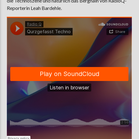
die Technoszene und natürlich das Berghain von RadioQ-
Reporterin Leah Bardehle.
AKTUELLE SENDUNG
MOEBIUS
00:00
18:00
ZU HÖREN IN
Münster
90,9 MHz
Steinfurt
103,9 MHz