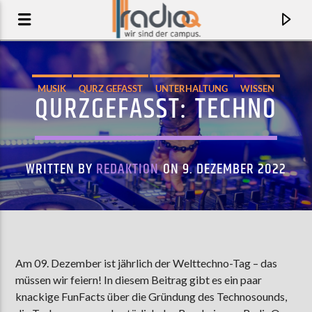
MUSIK
QURZ GEFASST
UNTERHALTUNG
WISSEN
QURZGEFASST: TECHNO
WRITTEN BY
REDAKTION
ON 9. DEZEMBER 2022
AKTUELLER TRACK
Am 09. Dezember ist jährlich der Welttechno-Tag – das
müssen wir feiern! In diesem Beitrag gibt es ein paar
SHINE
knackige FunFacts über die Gründung des Technosounds,
BLACKGOLD