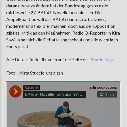
daran etwas zu ändern hat der Bundestag gestern die
mittlerweile 27. BAföG-Novelle beschlossen. Die
Ampelkoalition will das BAföG dadurch attraktiver,
AKTUELLE SENDUNG
moderner und flexibler machen, doch aus der Opposition
MOEBIUS
gibt es Kritik an den Maßnahmen. Radio Q-Reporterin Kira
19:00
24:00
Sawilla hat sich die Debatte angeschaut und alle wichtigen
Facts parat.
Alle Details findet ihr auch auf der Seite des
Bundestags.
ZU HÖREN IN
Münster
90,9 MHz
Steinfurt
103,9 MHz
Foto: Krista Stuccio, unsplash