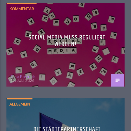
KOMMENTAR
SOCIAL MEDIA MUSS REGULIERT
WERDEN!
Gesa Postrach
17. JULI 2026
ALLGEMEIN
DIE STÄDTEPARTNERSCHAFT