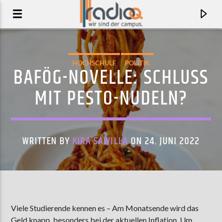
HOCHSCHULE
POLITIK
BAFÖG-NOVELLE: SCHLUSS
MIT PESTO-NUDELN?
WRITTEN BY
KIRA SAWILLA
ON 24. JUNI 2022
AKTUELLER TRACK
HOLY MOLY
Viele Studierende kennen es – Am Monatsende wird das
YOUNG FATHERS
Geld knapp, besonders bei der aktuellen Inflation. Um