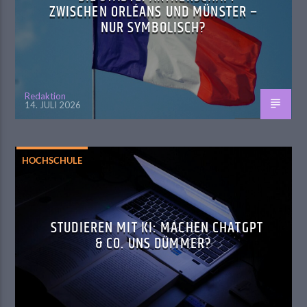
ZWISCHEN ORLÉANS UND MÜNSTER –
NUR SYMBOLISCH?
Redaktion
14. JULI 2026
HOCHSCHULE
STUDIEREN MIT KI: MACHEN CHATGPT
& CO. UNS DÜMMER?