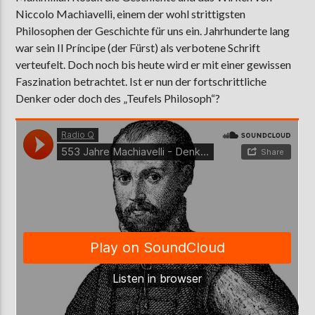
Niccolo Machiavelli, einem der wohl strittigsten
Philosophen der Geschichte für uns ein. Jahrhunderte lang
war sein Il Príncipe (der Fürst) als verbotene Schrift
AKTUELLE SENDUNG
verteufelt. Doch noch bis heute wird er mit einer gewissen
COFFEESHOP
Faszination betrachtet. Ist er nun der fortschrittliche
09:00
12:00
Denker oder doch des „Teufels Philosoph“?
ZU HÖREN IN
Münster
90,9 MHz
Steinfurt
103,9 MHz