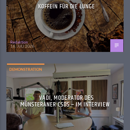
KOFFEIN FÜR DIE LUNGE
Redaktion
16. JULI 2026
DEMONSTRATION
VADI, MODERATOR DES
MÜNSTERANER CSDS – IM INTERVIEW