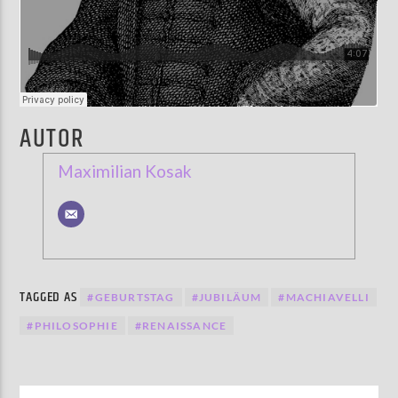
AUTOR
Maximilian Kosak
TAGGED AS
#GEBURTSTAG
#JUBILÄUM
#MACHIAVELLI
#PHILOSOPHIE
#RENAISSANCE