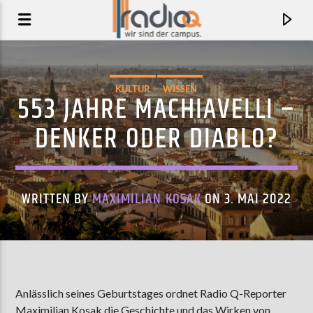
KULTUR
WISSEN
553 JAHRE MACHIAVELLI –
DENKER ODER DIABLO?
WRITTEN BY
MAXIMILIAN KOSAK
ON 3. MAI 2022
AKTUELLER TRACK
LIVE IT DOWN
Anlässlich seines Geburtstages ordnet Radio Q-Reporter
TYLER BALLGAME
Maximilian Kosak die Geschichte und das Wirken von