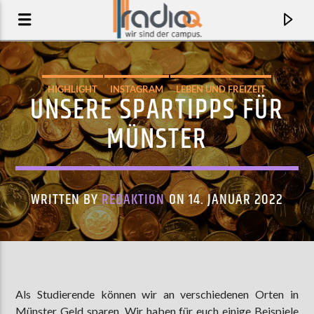
HIGHLIGHT
INSTAGRAM
LEBEN UND FREIZEIT
UNSERE SPARTIPPS FÜR
MÜNSTER
MÜNSTER
WRITTEN BY
REDAKTION
ON 14. JANUAR 2022
AKTUELLER TRACK
NEWSREADER
Als Studierende können wir an verschiedenen Orten in
ALEX LAHEY
Münster Geld sparen. Wir haben für euch einige Beispiele