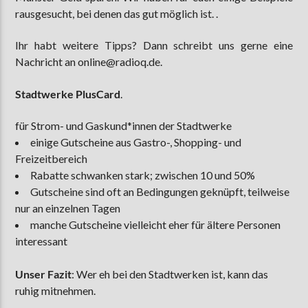
rausgesucht, bei denen das gut möglich ist. .
Ihr habt weitere Tipps? Dann schreibt uns gerne eine
AKTUELLE SENDUNG
Nachricht an online@radioq.de.
MOEBIUS
12:00
18:00
Stadtwerke PlusCard
.
für Strom- und Gaskund*innen der Stadtwerke
einige Gutscheine aus Gastro-, Shopping- und
ZU HÖREN IN
Münster
90,9 MHz
Steinfurt
103,9 MHz
Freizeitbereich
Rabatte schwanken stark; zwischen 10 und 50%
Gutscheine sind oft an Bedingungen geknüpft, teilweise
nur an einzelnen Tagen
manche Gutscheine vielleicht eher für ältere Personen
interessant
Unser Fazit
: Wer eh bei den Stadtwerken ist, kann das
ruhig mitnehmen.