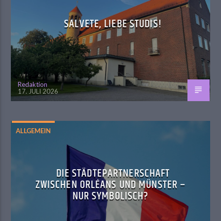
SALVETE, LIEBE STUDIS!
Redaktion
17. JULI 2026
ALLGEMEIN
DIE STÄDTEPARTNERSCHAFT
ZWISCHEN ORLÉANS UND MÜNSTER –
NUR SYMBOLISCH?