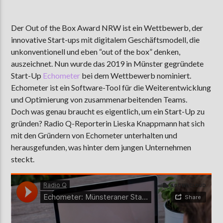
Der Out of the Box Award NRW ist ein Wettbewerb, der
innovative Start-ups mit digitalem Geschäftsmodell, die
AKTUELLE SENDUNG
MOEBIUS
unkonventionell und eben “out of the box” denken,
auszeichnet. Nun wurde das 2019 in Münster gegründete
19:00
24:00
Start-Up
Echometer
bei dem Wettbewerb nominiert.
Echometer ist ein Software-Tool für die Weiterentwicklung
und Optimierung von zusammenarbeitenden Teams.
ZU HÖREN IN
Münster
90,9 MHz
Steinfurt
103,9 MHz
Doch was genau braucht es eigentlich, um ein Start-Up zu
gründen? Radio Q-Reporterin Lieska Knappmann hat sich
mit den Gründern von Echometer unterhalten und
herausgefunden, was hinter dem jungen Unternehmen
steckt.