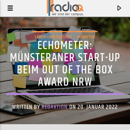
LEBEN UND FREIZEIT
MÜNSTER
ECHOMETER:
MÜNSTERANER START-UP
BEIM OUT OF THE BOX
AWARD NRW
WRITTEN BY
REDAKTION
ON 20. JANUAR 2022
AKTUELLER TRACK
NATARAJ (FEAT. MOHINI DEY, NGUYÊN LÊ,
BAIJU BHATT & RED SUN
STÉPHANE EDOUARD)