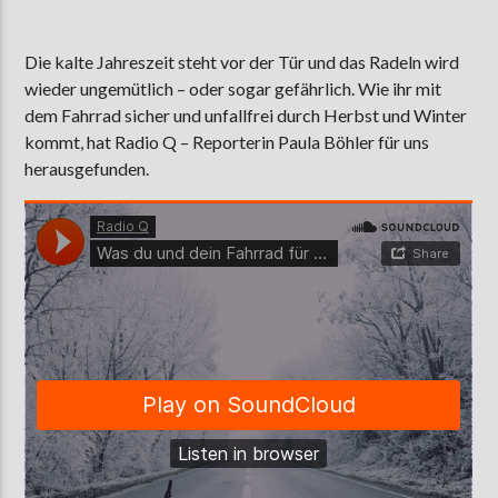
Die kalte Jahreszeit steht vor der Tür und das Radeln wird
wieder ungemütlich – oder sogar gefährlich. Wie ihr mit
AKTUELLE SENDUNG
MOEBIUS
dem Fahrrad sicher und unfallfrei durch Herbst und Winter
kommt, hat Radio Q – Reporterin Paula Böhler für uns
19:00
24:00
herausgefunden.
ZU HÖREN IN
Münster
90,9 MHz
Steinfurt
103,9 MHz