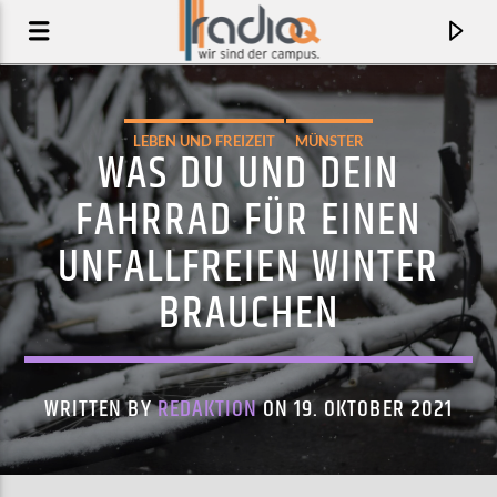
LEBEN UND FREIZEIT
MÜNSTER
WAS DU UND DEIN
FAHRRAD FÜR EINEN
UNFALLFREIEN WINTER
BRAUCHEN
WRITTEN BY
REDAKTION
ON 19. OKTOBER 2021
AKTUELLER TRACK
WOULD I BE FRIENDS WITH ME (CLEAN)
DAVINA MICHELLE