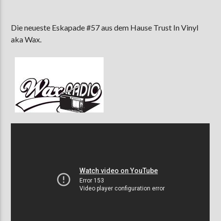
Die neueste Eskapade #57 aus dem Hause Trust In Vinyl
aka Wax.
AKTUELLE SENDUNG
MOEBIUS
12:00
24:00
ZU HÖREN IN
Münster
90,9 MHz
Steinfurt
103,9 MHz