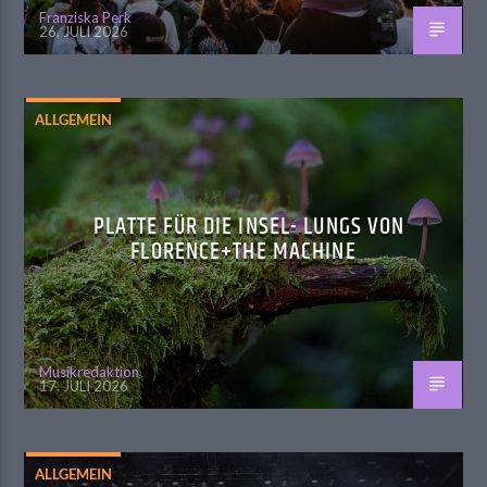
Franziska Perk
26. JULI 2026
ALLGEMEIN
PLATTE FÜR DIE INSEL- LUNGS VON
FLORENCE+THE MACHINE
Musikredaktion
17. JULI 2026
ALLGEMEIN