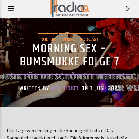
KULTUR
MUSIK
PODCAST
MORNING SEX –
BUMSMUKKE FOLGE 7
WRITTEN BY
MEL KINKEL
ON 1. JUNI 2021
AKTUELLER TRACK
PARÍS NORÐURSINS
Die Tage werden länger, die Sonne geht früher. Das
PRINS PÓLÓ
Sonnenlicht weckt euch sanft. Die Stimmung ist kuschelig.