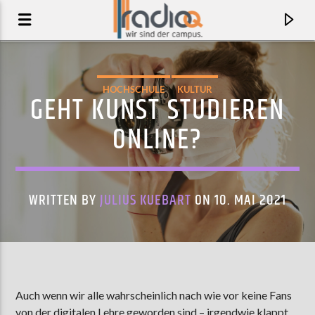
HOCHSCHULE
KULTUR
GEHT KUNST STUDIEREN
ONLINE?
WRITTEN BY
JULIUS KUEBART
ON 10. MAI 2021
AKTUELLER TRACK
MECHANISM
Auch wenn wir alle wahrscheinlich nach wie vor keine Fans
TOY
von der digitalen Lehre geworden sind – irgendwie klappt