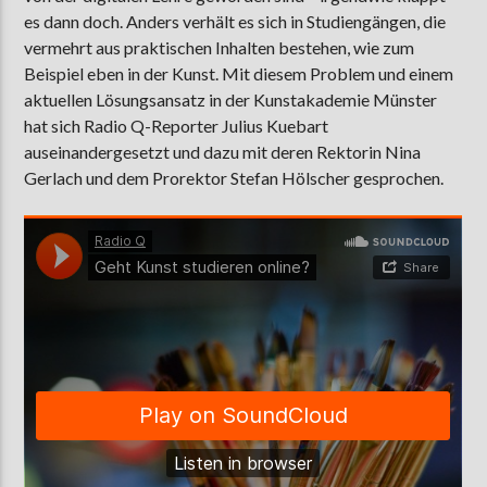
es dann doch. Anders verhält es sich in Studiengängen, die
vermehrt aus praktischen Inhalten bestehen, wie zum
Beispiel eben in der Kunst. Mit diesem Problem und einem
AKTUELLE SENDUNG
aktuellen Lösungsansatz in der Kunstakademie Münster
MOEBIUS
hat sich Radio Q-Reporter Julius Kuebart
12:00
24:00
auseinandergesetzt und dazu mit deren Rektorin Nina
Gerlach und dem Prorektor Stefan Hölscher gesprochen.
ZU HÖREN IN
Münster
90,9 MHz
Steinfurt
103,9 MHz