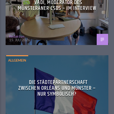
VADI, MODERATOR DES
MÜNSTERANER CSDS – IM INTERVIEW
Redaktion
15. JULI 2026
ALLGEMEIN
DIE STÄDTEPARTNERSCHAFT
ZWISCHEN ORLÉANS UND MÜNSTER –
NUR SYMBOLISCH?