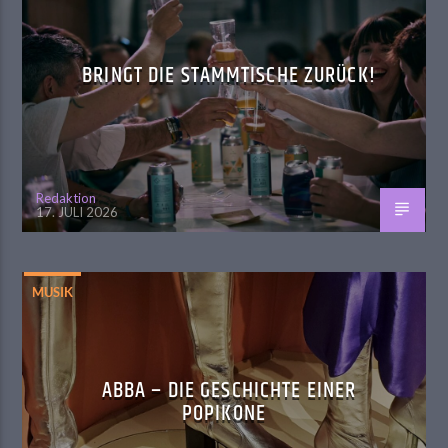
BRINGT DIE STAMMTISCHE ZURÜCK!
Redaktion
17. JULI 2026
MUSIK
ABBA – DIE GESCHICHTE EINER
POPIKONE