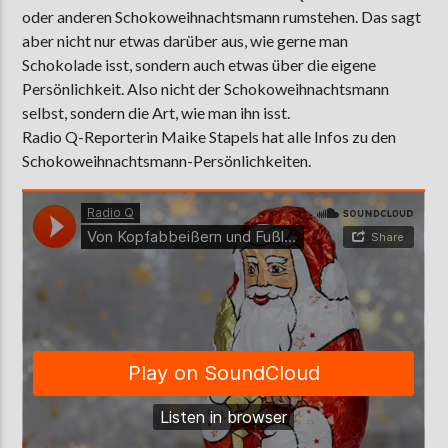
oder anderen Schokoweihnachtsmann rumstehen. Das sagt
aber nicht nur etwas darüber aus, wie gerne man
Schokolade isst, sondern auch etwas über die eigene
AKTUELLE SENDUNG
Persönlichkeit. Also nicht der Schokoweihnachtsmann
MOEBIUS
selbst, sondern die Art, wie man ihn isst.
00:00
09:00
Radio Q-Reporterin Maike Stapels hat alle Infos zu den
Schokoweihnachtsmann-Persönlichkeiten.
ZU HÖREN IN
Münster
90,9 MHz
Steinfurt
103,9 MHz