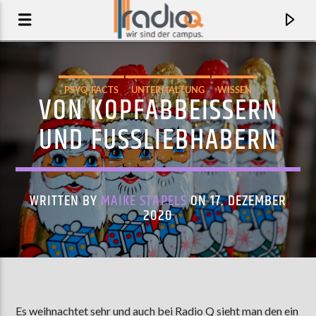
PSYQ-FACTS
UNTERHALTUNG
WISSEN
VON KOPFABBEISSERN U
ND FUSSLIEBHABERN
WRITTEN BY
MAIKE STAPELS
ON 17. DEZEMBER
2020
AKTUELLER TRACK
HOROSCOPE
ANNA ERHARD
Es weihnachtet sehr und auch bei Radio Q sieht man den ein