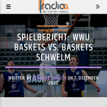
MÜNSTER
SPORT
SPIELBERICHT: WWU
BASKETS VS. BASKETS
SCHWELM
WRITTEN BY
LEONORE OKRUCH
ON 7. DEZEMBER
2020
AKTUELLER TRACK
CAMERA
CHARLI XCX