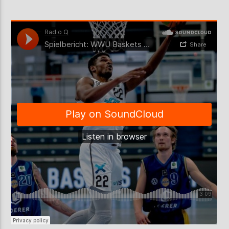
AKTUELLE SENDUNG
COFFEESHOP
09:00
12:00
ZU HÖREN IN
Münster
90,9 MHz
Steinfurt
103,9 MHz