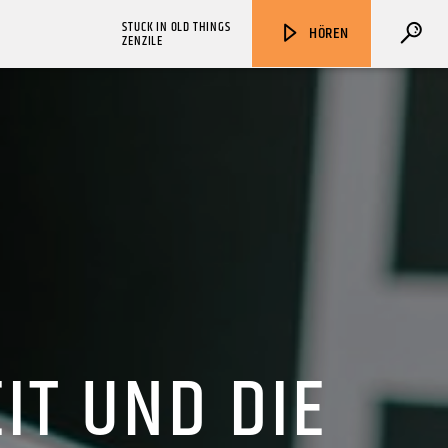
STUCK IN OLD THINGS
HÖREN
ZENZILE
ZU HÖREN IN
Münster
90,9 MHz
Steinfurt
103,9 MHz
IT UND DIE