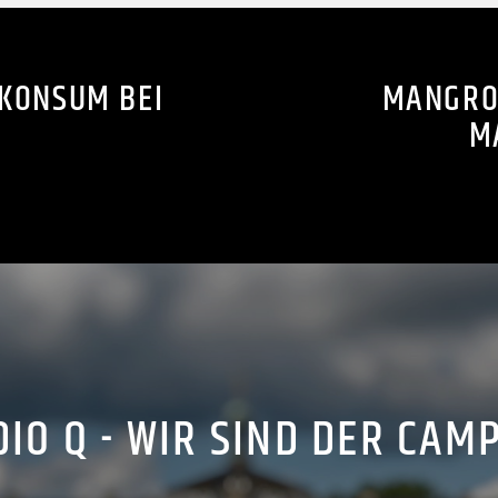
KONSUM BEI
MANGRO
M
IO Q - WIR SIND DER CAM