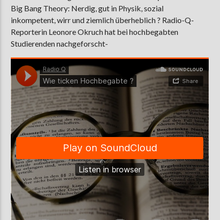
Big Bang Theory: Nerdig, gut in Physik, sozial
inkompetent, wirr und ziemlich überheblich ? Radio-Q-
Reporterin Leonore Okruch hat bei hochbegabten
AKTUELLE SENDUNG
Studierenden nachgeforscht-
MOEBIUS
00:00
09:00
ZU HÖREN IN
Münster
90,9 MHz
Steinfurt
103,9 MHz