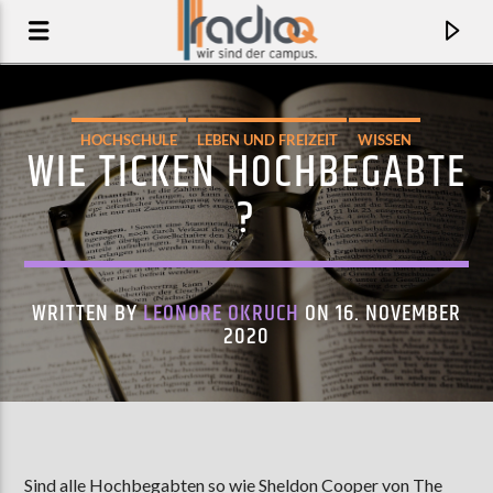
HOCHSCHULE
LEBEN UND FREIZEIT
WISSEN
WIE TICKEN HOCHBEGABTE
?
WRITTEN BY
LEONORE OKRUCH
ON 16. NOVEMBER
2020
AKTUELLER TRACK
PROMISE
JON GRAVY
Sind alle Hochbegabten so wie Sheldon Cooper von The