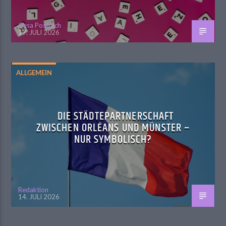
Gesa Postrach
17. JULI 2026
ALLGEMEIN
DIE STÄDTEPARTNERSCHAFT
ZWISCHEN ORLÉANS UND MÜNSTER –
NUR SYMBOLISCH?
Redaktion
14. JULI 2026