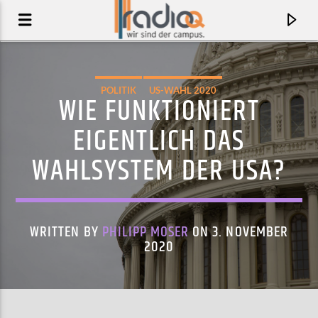
POLITIK
US-WAHL 2020
WIE FUNKTIONIERT
EIGENTLICH DAS
WAHLSYSTEM DER USA?
WRITTEN BY
PHILIPP MOSER
ON 3. NOVEMBER
2020
AKTUELLER TRACK
IF I WERE YOU
NOONZY