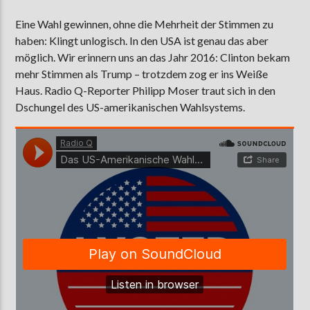
Eine Wahl gewinnen, ohne die Mehrheit der Stimmen zu
haben: Klingt unlogisch. In den USA ist genau das aber
AKTUELLE SENDUNG
möglich. Wir erinnern uns an das Jahr 2016: Clinton bekam
MOEBIUS
mehr Stimmen als Trump – trotzdem zog er ins Weiße
Haus. Radio Q-Reporter Philipp Moser traut sich in den
00:00
09:00
Dschungel des US-amerikanischen Wahlsystems.
ZU HÖREN IN
Münster
90,9 MHz
Steinfurt
103,9 MHz