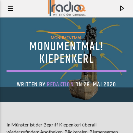
MONUMENTMAL
MONUMENTMAL!
KIEPENKERL
WRITTEN BY
REDAKTION
ON 28. MAI 2020
AKTUELLER TRACK
LE LONG DE LA ROUTE
In Münster ist der Begriff Kiepenkerl überall
ZAZ
wiederzufinden: Apotheken, Bäckereien, Blumensamen,