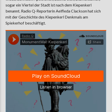
sogar ein Viertel der Stadt ist nach dem Kiepenkerl
benannt. Radio Q-Reporterin Aelfleda Clackson hat sich
mit der Geschichte des Kiepenkerl Denkmals am
AKTUELLE SENDUNG
Spiekerhof beschäftigt.
MOEBIUS
12:00
24:00
ZU HÖREN IN
Münster
90,9 MHz
Steinfurt
103,9 MHz