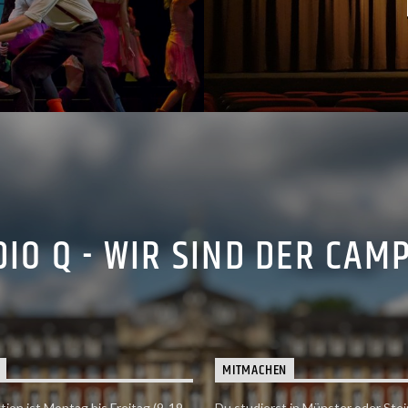
IO Q - WIR SIND DER CAM
MITMACHEN
tion ist Montag bis Freitag (9-19
Du studierst in Münster oder Stei