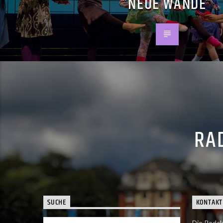
“NEUE WÄNDE”
RAD
SUCHE
KONTAKT
Die Redak