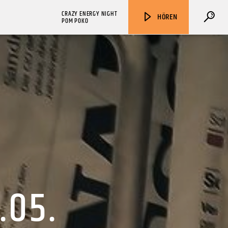
CRAZY ENERGY NIGHT
HÖREN
POM POKO
ZU HÖREN IN
Münster
90,9 MHz
Steinfurt
103,9 MHz
.05.