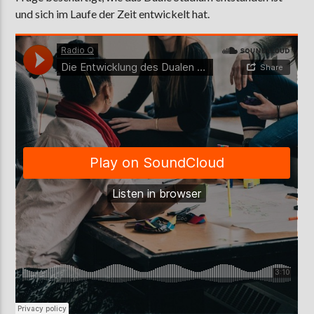
und sich im Laufe der Zeit entwickelt hat.
AKTUELLE SENDUNG
ABWASCH
18:00
19:00
ZU HÖREN IN
Münster
90,9 MHz
Steinfurt
103,9 MHz