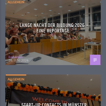
ALLGEMEIN
LANGE NACHT DER BILDUNG 2026 –
EINE REPORTAGE
Redaktion
26. JUNI 2026
ALLGEMEIN
START‑UP CONTACTS IN MÜNSTER