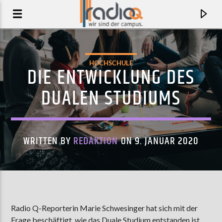
HOCHSCHULE
DIE ENTWICKLUNG DES
DUALEN STUDIUMS
WRITTEN BY
REDAKTION
ON 9. JANUAR 2020
AKTUELLER TRACK
TOURNAMENT OF HEARTS
Radio Q-Reporterin Marie Schwesinger hat sich mit der
THE WEAKERTHANS
Frage beschäftigt, wie das Duale Studium entstanden ist