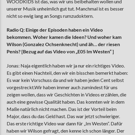
WOODKIDS ist das, was wir uns beibehalten wollen und
unserer Musik unheimlich gut tut. Manchmal ist es besser
nicht so ewig lang an Songs rumzudoktern.
Radio Q: Einige der Episoden haben ein Video
bekommen. Woher kamen die Ideen? Und woher kam
Wilson (Gonzalez Ochsenknecht) und äh… der riesen
Penis? [Bezug auf das Video von „E05 Im Westen“ ]
Jonas: Naja eigentlich haben wir ja nur ein richtiges Video.
Es gibt einen Nachteil, den wir ein bisschen bemerkt haben:
Es war kein Vorschuss da und wir haben jeden Cent selbst
vorgestreckt.Wir haben immer auch zumindest für uns
zeigen wollen, dass wir Geschichten in Videos erzählen, die
auch eine gewisse Qualität haben. Das konnten wir in dem
Maße natürlich nicht machen. Das ist der Vorteil beim
Major, dass du das Geld hast. Das war jetzt schwieriger.
Das erste richtige Video war dann für „Im Westen“. Dafür
haben wir Wilson gefragt, den kenne ich schon länger. Der