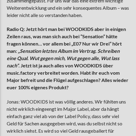
zusammengepasst. Für uns war das eine extrem wichtige
Weiterentwicklung und ein sehr konsequentes Album – was
leider nicht alle so verstanden haben.
Radio Q: Jetzt hört man bei WOODKIDS aber in einigen
Zeilen raus, was man sich auch bei “Sensation” hätte
fragen können… vor allem bei „E07 Nur wir Drei” hört
man:
„Sensation letztes Album im Vertrag. Schreiben
eine Qual. Wut gegen mich, Wut gegen alle, Wut lass
nach”
. Jetzt ist ja auch alles von WOODKIDS über
music.factory verbreitet worden. Habt ihr euch vom
Major befreit und die Flügel aufgeschlagen? Alles wieder
euer 100% eigenes Produkt?
Jonas: WOODKIDS ist was völlig anderes. Wir fühlten uns
nicht wirklich eingeengt im Major Label, aber da hängt
einfach ganz viel ab von der Label Policy, dass sehr viel
Geld für Sachen ausgegeben wird, was du selbst nicht so
wirklich siehst. Es wird so viel Geld rausgeballert für