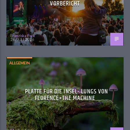
VORBERICHT
Franziska Perk
26. JULI 2026
ALLGEMEIN
PLATTE FÜR DIE INSEL- LUNGS VON
FLORENCE+THE MACHINE