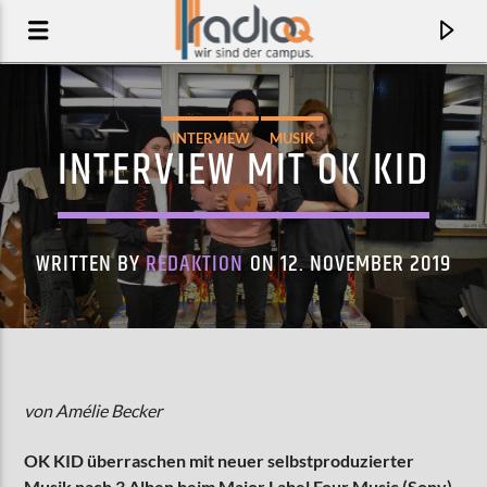
INTERVIEW
MUSIK
INTERVIEW MIT OK KID
WRITTEN BY
REDAKTION
ON 12. NOVEMBER 2019
AKTUELLER TRACK
von Amélie Becker
FAIRY
OK KID überraschen mit neuer selbstproduzierter
GOHAR
Musik nach 3 Alben beim Major Label Four Music (Sony).