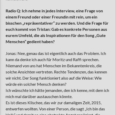
Radio Q: Ich nehme in jedes Interview, eine Frage von
einem Freund oder einer Freundin mit rein, um ein
bisschen „repräsentativer” zu werden. Und die Frage für
euch kommt von Tristan: Gab es konkrete Personen aus
eurem Umfeld, die als Inspirationen für den Song „Gute
Menschen” gedient haben?
Jonas: Nee, genau das ist eigentlich auch das Problem. Ich
kann da denke ich auch für Moritz und Raffi sprechen.
Niemand von uns hat Menschen im Bekanntenkreis, die
solche Ansichten vertreten. Rechte Tendenzen, das kennen
wir nicht. Der Song funktioniert also auf die Weise: Wie
würde ein solcher Mensch denken?
Ich wünschte ich hätte jemanden, den ich kenne, mit dem ich
mich mal darüber austauschen könnte.
Es ist dieses Klischee, das wir zur damaligen Zeit, 2015,
entwerfen wollten. Von einer Person, die sagt „Ich bin das
Volk“ und damit so eine abstrakte Angst projiziert, die