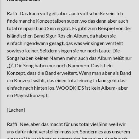
Raffi: Das kann voll geil, aber auch voll scheiße sein. Ich
finde manche Konzeptalben super, wo das dann aber auch
total reinpasst und Sinn ergibt. Es gibt zum Beispiel von der
isländischen Band Sigur Rós ein Album, da haben sie
einfach irgendwann gesagt, das was wir singen versteht
sowieso keiner. Seitdem singen sie nur noch Laute. Die
Songs haben keinen Namen mehr, auch das Album heißt nur
„()“. Die Song haben nur noch Nummern. Das ist ein
Konzept, dass die Band erweitert. Wenn man aber als Band
ein Konzept wählt, das einen total einengt, dann geht das
einfach nach hinten los. WOODKIDS ist kein Album- aber
ein Playlistkonzept.
[Lachen]
Raffi: Nee, aber das macht für uns total viel Sinn, weil wir
uns dafür nicht verstellen mussten. Sondern es aus unserem
eigenen Wunsch heraus entstanden ist und uns damit auch