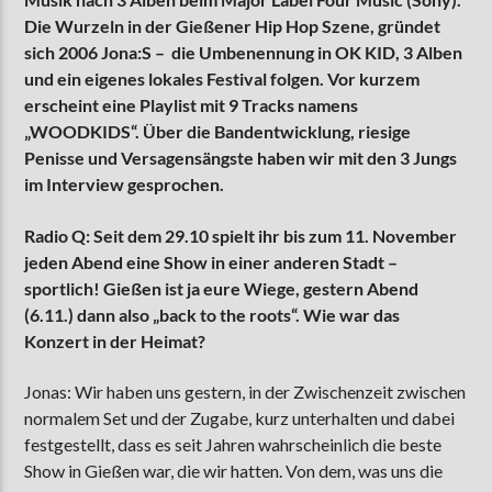
Die Wurzeln in der Gießener Hip Hop Szene, gründet
sich 2006 Jona:S – die Umbenennung in OK KID, 3 Alben
und ein eigenes lokales Festival folgen. Vor kurzem
AKTUELLE SENDUNG
erscheint eine Playlist mit 9 Tracks namens
MOEBIUS
„WOODKIDS“. Über die Bandentwicklung, riesige
00:00
09:00
Penisse und Versagensängste haben wir mit den 3 Jungs
im Interview gesprochen.
Radio Q:
Seit dem 29.10 spielt ihr bis zum 11. November
ZU HÖREN IN
Münster
90,9 MHz
Steinfurt
103,9 MHz
jeden Abend eine Show in einer anderen Stadt –
sportlich! Gießen ist ja eure Wiege, gestern Abend
(6.11.) dann also „back to the roots“. Wie war das
Konzert in der Heimat?
Jonas: Wir haben uns gestern, in der Zwischenzeit zwischen
normalem Set und der Zugabe, kurz unterhalten und dabei
festgestellt, dass es seit Jahren wahrscheinlich die beste
Show in Gießen war, die wir hatten. Von dem, was uns die