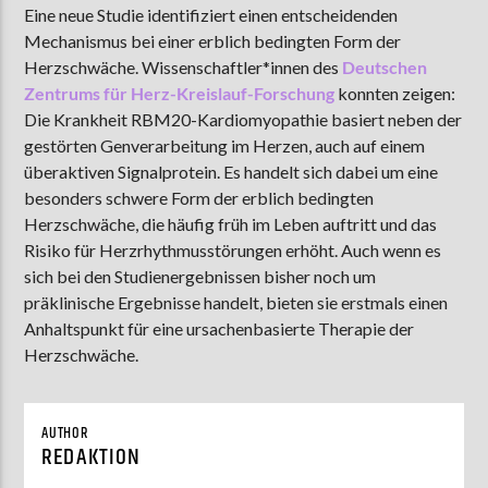
Eine neue Studie identifiziert einen entscheidenden
Mechanismus bei einer erblich bedingten Form der
Herzschwäche.
Wissenschaftler*innen des
Deutschen
AKTUELLE SENDUNG
Zentrums für Herz-Kreislauf-Forschung
konnten zeigen:
MOEBIUS
Die Krankheit RBM20-Kardiomyopathie basiert neben der
gestörten Genverarbeitung im Herzen, auch auf einem
00:00
09:00
überaktiven Signalprotein. Es handelt sich dabei um eine
besonders schwere Form der erblich bedingten
Herzschwäche, die häufig früh im Leben auftritt und das
ZU HÖREN IN
Münster
90,9 MHz
Steinfurt
103,9 MHz
Risiko für Herzrhythmusstörungen erhöht. Auch wenn es
sich bei den Studienergebnissen bisher noch um
präklinische Ergebnisse handelt, bieten sie erstmals einen
Anhaltspunkt für eine ursachenbasierte Therapie der
Herzschwäche.
AUTHOR
REDAKTION