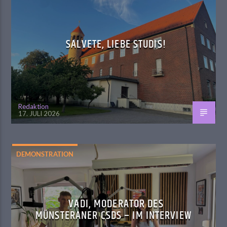
SALVETE, LIEBE STUDIS!
Redaktion
17. JULI 2026
DEMONSTRATION
VADI, MODERATOR DES
MÜNSTERANER CSDS – IM INTERVIEW