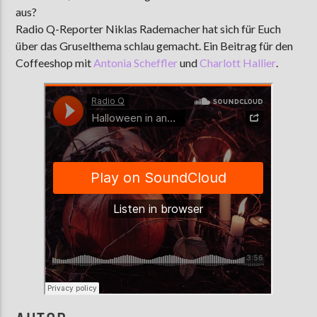
aus?
Radio Q-Reporter Niklas Rademacher hat sich für Euch
über das Gruselthema schlau gemacht. Ein Beitrag für den
AKTUELLE SENDUNG
Coffeeshop mit
Antonia Scheffler
und
Charlott Hallier
.
MOEBIUS
00:00
09:00
ZU HÖREN IN
Münster
90,9 MHz
Steinfurt
103,9 MHz