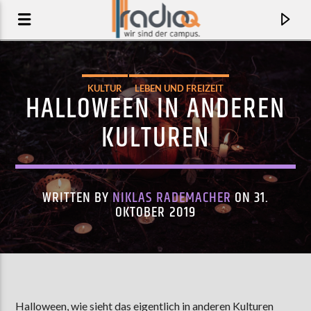
KULTUR
LEBEN UND FREIZEIT
HALLOWEEN IN ANDEREN
KULTUREN
WRITTEN BY
NIKLAS RADEMACHER
ON 31.
OKTOBER 2019
AKTUELLER TRACK
COME AROUND AND LOVE ME
JALEN NGONDA
Halloween, wie sieht das eigentlich in anderen Kulturen