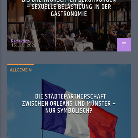
– SEXUELLE BELÄSTIGUNG IN DER
GASTRONOMIE
Redaktion
15. JULI 2026
ALLGEMEIN
DIE STÄDTEPARTNERSCHAFT
ZWISCHEN ORLÉANS UND MÜNSTER –
NUR SYMBOLISCH?