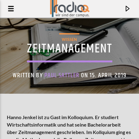
WISSEN
ZEITMANAGEMENT
WRITTEN BY
PAUL SATTLER
ON 15. APRIL 2019
AKTUELLER TRACK
Hanno Jenkel ist zu Gast im Kolloquium. Er studiert
Wirtschaftsinformatik und hat seine Bachelorarbeit
CAR CRASH
über Zeitmanagement geschrieben. Im Kollquium ging es
KIDS WITH BUNS