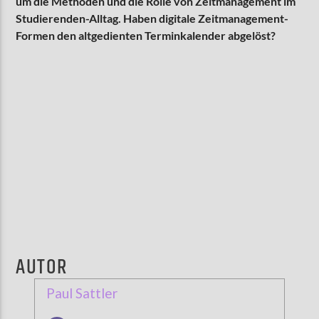
um die Methoden und die Rolle von Zeitmanagement im
Studierenden-Alltag. Haben digitale Zeitmanagement-
Formen den altgedienten Terminkalender abgelöst?
AKTUELLE SENDUNG
MOEBIUS
00:00
09:00
ZU HÖREN IN
Münster
90,9 MHz
Steinfurt
103,9 MHz
AUTOR
Paul Sattler