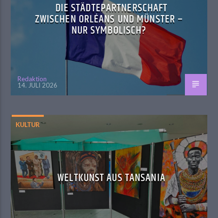
DIE STÄDTEPARTNERSCHAFT
ZWISCHEN ORLÉANS UND MÜNSTER –
NUR SYMBOLISCH?
Redaktion
14. JULI 2026
KULTUR
WELTKUNST AUS TANSANIA