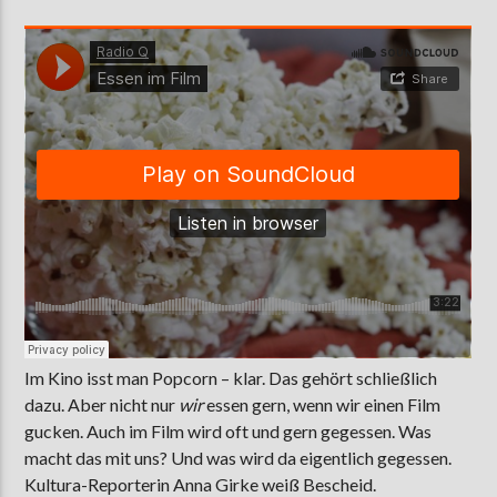
AKTUELLE SENDUNG
MOEBIUS
12:00
18:00
ZU HÖREN IN
Münster
90,9 MHz
Steinfurt
103,9 MHz
Im Kino isst man Popcorn – klar. Das gehört schließlich
dazu. Aber nicht nur
wir
essen gern, wenn wir einen Film
gucken. Auch im Film wird oft und gern gegessen. Was
macht das mit uns? Und was wird da eigentlich gegessen.
Kultura-Reporterin Anna Girke weiß Bescheid.