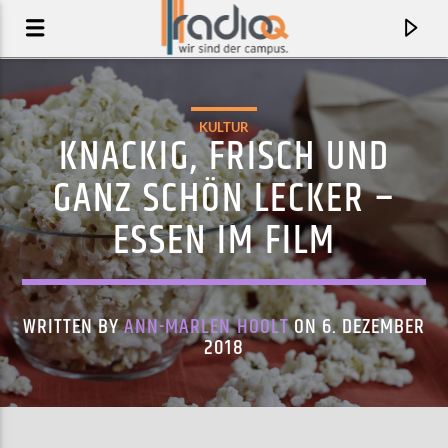
KULTUR
KNACKIG, FRISCH UND
GANZ SCHÖN LECKER –
ESSEN IM FILM
WRITTEN BY
ANN-MARLEN HOOLT
ON 6. DEZEMBER
2018
AKTUELLER TRACK
CÁLLATE
DUA SALEH