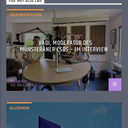
YOU MAY ALSO LIKE
DEMONSTRATION
VADI, MODERATOR DES
MÜNSTERANER CSDS – IM INTERVIEW
Redaktion
15. JULI 2026
ALLGEMEIN