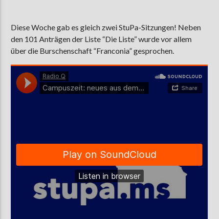
Diese Woche gab es gleich zwei StuPa-Sitzungen! Neben
den 101 Anträgen der Liste “Die Liste” wurde vor allem
AKTUELLE SENDUNG
MOEBIUS
über die Burschenschaft “Franconia” gesprochen.
19:00
24:00
ZU HÖREN IN
Münster
90,9 MHz
Steinfurt
103,9 MHz