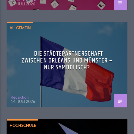
17. JULI 2026
ALLGEMEIN
DIE STÄDTEPARTNERSCHAFT
ZWISCHEN ORLÉANS UND MÜNSTER –
NUR SYMBOLISCH?
Redaktion
14. JULI 2026
HOCHSCHULE