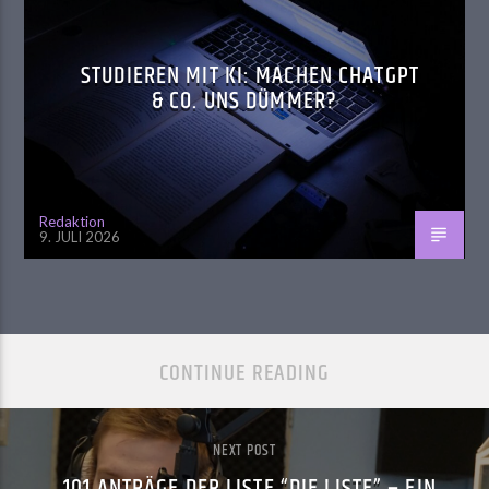
STUDIEREN MIT KI: MACHEN CHATGPT
& CO. UNS DÜMMER?
Redaktion
9. JULI 2026
CONTINUE READING
NEXT POST
101 ANTRÄGE DER LISTE “DIE LISTE” – EIN