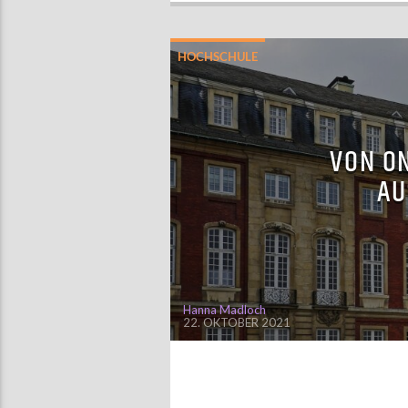
HOCHSCHULE
VON O
AU
Hanna Madloch
22. OKTOBER 2021