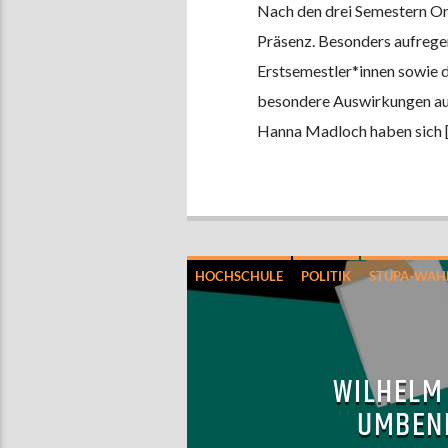
Nach den drei Semestern Onl
Präsenz. Besonders aufregend
Erstsemestler*innen sowie d
besondere Auswirkungen auf
Hanna Madloch haben sich 
HOCHSCHULE
POLITIK
STUPA-WAHL
WILHELM 
UMBEN