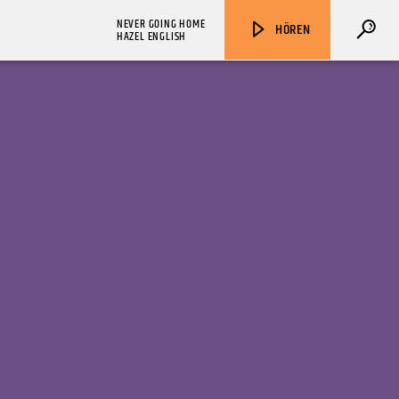
NEVER GOING HOME
HÖREN
HAZEL ENGLISH
ZU HÖREN IN
Münster
90,9 MHz
Steinfurt
103,9 MHz