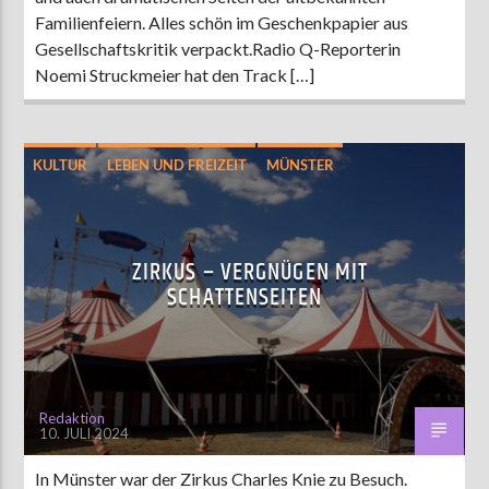
Familienfeiern. Alles schön im Geschenkpapier aus
Gesellschaftskritik verpackt.Radio Q-Reporterin
Noemi Struckmeier hat den Track […]
KULTUR
LEBEN UND FREIZEIT
MÜNSTER
UNTERHALTUNG
WISSEN
ZIRKUS – VERGNÜGEN MIT
SCHATTENSEITEN
Redaktion
10. JULI 2024
In Münster war der Zirkus Charles Knie zu Besuch.