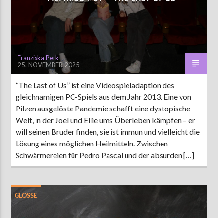
AKTUELLE SENDUNG
MOEBIUS
Franziska Perk
25. NOVEMBER 2025
00:00
18:00
“The Last of Us” ist eine Videospieladaption des
gleichnamigen PC-Spiels aus dem Jahr 2013. Eine von
ZU HÖREN IN
Münster
90,9 MHz
Steinfurt
103,9 MHz
Pilzen ausgelöste Pandemie schafft eine dystopische
Welt, in der Joel und Ellie ums Überleben kämpfen – er
will seinen Bruder finden, sie ist immun und vielleicht die
Lösung eines möglichen Heilmitteln. Zwischen
Schwärmereien für Pedro Pascal und der absurden […]
GLOSSE