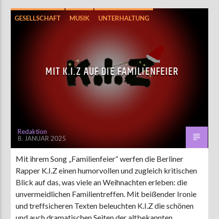
GESELLSCHAFT
MUSIK
UNTERHALTUNG
MIT K.I.Z AUF DIE FAMILIENFEIER
Redaktion
8. JANUAR 2025
Mit ihrem Song „Familienfeier“ werfen die Berliner
Rapper K.I.Z einen humorvollen und zugleich kritischen
Blick auf das, was viele an Weihnachten erleben: die
unvermeidlichen Familientreffen. Mit beißender Ironie
und treffsicheren Texten beleuchten K.I.Z die schönen
und auch dramatischen Seiten der altbekannten