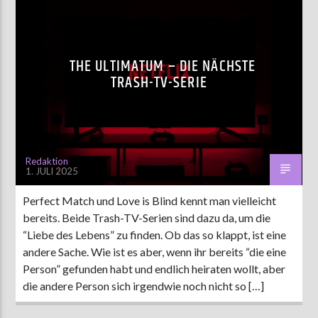
THE ULTIMATUM – DIE NÄCHSTE
TRASH-TV-SERIE
Redaktion
1. JULI 2025
Perfect Match und Love is Blind kennt man vielleicht
bereits. Beide Trash-TV-Serien sind dazu da, um die
“Liebe des Lebens” zu finden. Ob das so klappt, ist eine
andere Sache. Wie ist es aber, wenn ihr bereits “die eine
Person” gefunden habt und endlich heiraten wollt, aber
die andere Person sich irgendwie noch nicht so […]