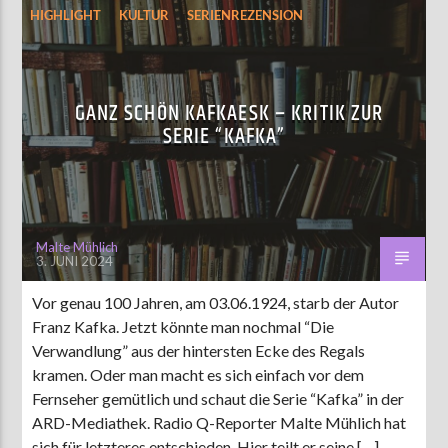
HIGHLIGHT
KULTUR
SERIENREZENSION
GANZ SCHÖN KAFKAESK – KRITIK ZUR
SERIE “KAFKA”
Malte Mühlich
3. JUNI 2024
Vor genau 100 Jahren, am 03.06.1924, starb der Autor
Franz Kafka. Jetzt könnte man nochmal “Die
Verwandlung” aus der hintersten Ecke des Regals
kramen. Oder man macht es sich einfach vor dem
Fernseher gemütlich und schaut die Serie “Kafka” in der
ARD-Mediathek. Radio Q-Reporter Malte Mühlich hat
sich für letzteres entschieden. Hier teilt er seine […]