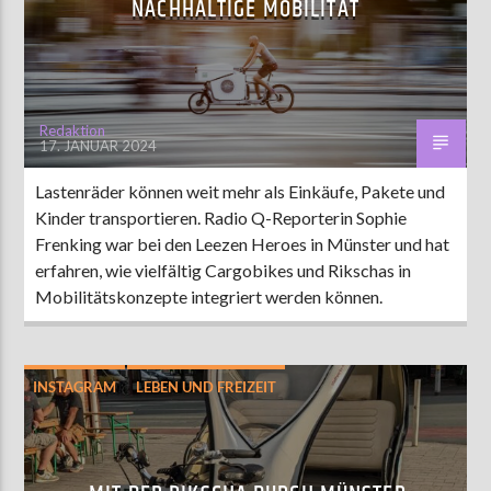
NACHHALTIGE MOBILITÄT
AKTUELLE SENDUNG
MOEBIUS
Redaktion
17. JANUAR 2024
00:00
09:00
Lastenräder können weit mehr als Einkäufe, Pakete und
Kinder transportieren. Radio Q-Reporterin Sophie
ZU HÖREN IN
Münster
90,9 MHz
Steinfurt
103,9 MHz
Frenking war bei den Leezen Heroes in Münster und hat
erfahren, wie vielfältig Cargobikes und Rikschas in
Mobilitätskonzepte integriert werden können.
INSTAGRAM
LEBEN UND FREIZEIT
MÜNSTER