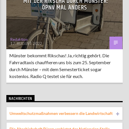
MIT DER RIKSCHA DURCH MÜNSTER:
ÖPNV MAL ANDERS
Redaktion
17. AUGUST 2022
Münster bekommt Rikschas! Ja, richtig gehört. Die
Fahrradtaxis chauffieren uns bis zum 25. September
durch Münster – mit dem Semesterticket sogar
kostenlos. Radio Q testet sie für euch.
NACHRICHTEN
Umweltschutzmaßnahmen verbessern die Landwirtschaft
Die Abschiebehaft Büren verbietet der Nationalen Stelle