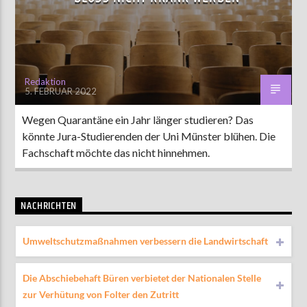
AKTUELLE SENDUNG
ABWASCH
Redaktion
5. FEBRUAR 2022
18:00
19:00
Wegen Quarantäne ein Jahr länger studieren? Das
könnte Jura-Studierenden der Uni Münster blühen. Die
ZU HÖREN IN
Münster
90,9 MHz
Steinfurt
103,9 MHz
Fachschaft möchte das nicht hinnehmen.
NACHRICHTEN
Umweltschutzmaßnahmen verbessern die Landwirtschaft
Die Abschiebehaft Büren verbietet der Nationalen Stelle
zur Verhütung von Folter den Zutritt