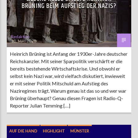
BRÜNING BEIM AUFSTIEG DER NAZIS?
AKTUELLE SENDUNG
MOEBIUS
Redaktion
18. MAI 2026
19:00
24:00
Heinrich Brüning ist Anfang der 1930er-Jahre deutscher
Reichskanzler. Mit seiner Sparpolitik verschärft er die
ZU HÖREN IN
Münster
90,9 MHz
Steinfurt
103,9 MHz
bereits bestehende Wirtschaftskrise. Und obwohl er
selbst kein Nazi war, wird vielfach diskutiert, inwieweit
er mit seiner Politik Mitschuld am Aufstieg des
Naziregimes trägt. Warum genau ist das so und wer war
Brüning überhaupt? Genau diesen Fragen ist Radio-Q-
Reporter Julian Temming […]
AUF DIE HAND
HIGHLIGHT
MÜNSTER