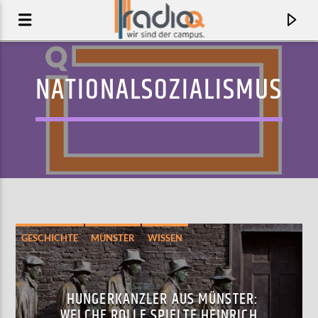
NATIONALSOZIALISMUS
GESCHICHTE
MÜNSTER
WISSEN
AKTUELLER TRACK
SOPHIE
HUNGERKANZLER AUS MÜNSTER:
UCHE YARA
WELCHE ROLLE SPIELTE HEINRICH