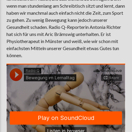
wenn man stundenlang am Schreibtisch sitzt und lernt, dann
haben wir manchmal auch einfach nicht die Zeit, zum Sport
zu gehen. Zu wenig Bewegung kann jedoch unserer
AKTUELLE SENDUNG
Gesundheit schaden. Radio Q-Reporterin Antonia Richter
MOEBIUS
hat sich für uns mit Aric Brämswig unterhalten. Er ist
00:00
09:00
Physiotherapeut in Münster und weiß, wie wir schon mit
einfachsten Mitteln unserer Gesundheit etwas Gutes tun
können.
ZU HÖREN IN
Münster
90,9 MHz
Steinfurt
103,9 MHz