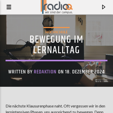
HOCHSCHULE
BEWEGUNG IM
LERNALLTAG
WRITTEN BY
REDAKTION
ON 18. DEZEMBER 2024
AKTUELLER TRACK
PROSPECT FEAT. ÄTNA
Die nächste Klausurenphase naht. Oft vergessen wir in den
SOLOMUN
lernintensiven Phasen, uns ausreichend zu bewegen. Denn