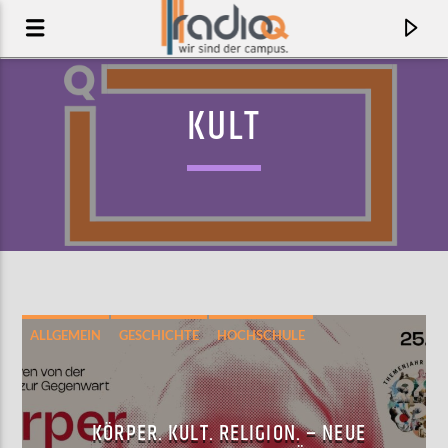
KULT
ALLGEMEIN
GESCHICHTE
HOCHSCHULE
INTERVIEW
KULTUR
MÜNSTER
WISSEN
AKTUELLER TRACK
LICHT
KÖRPER. KULT. RELIGION. – NEUE
DILLA