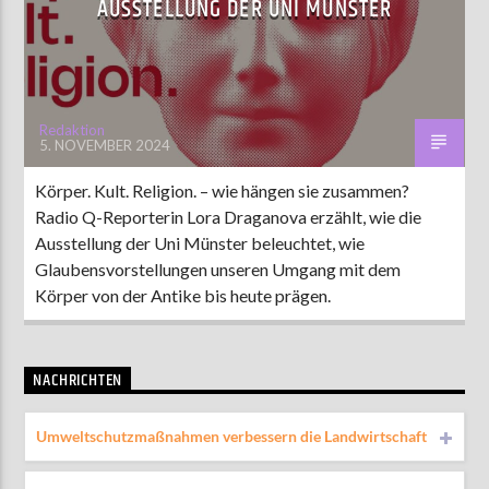
AUSSTELLUNG DER UNI MÜNSTER
AKTUELLE SENDUNG
MOEBIUS
Redaktion
5. NOVEMBER 2024
00:00
18:00
Körper. Kult. Religion. – wie hängen sie zusammen?
Radio Q-Reporterin Lora Draganova erzählt, wie die
ZU HÖREN IN
Münster
90,9 MHz
Steinfurt
103,9 MHz
Ausstellung der Uni Münster beleuchtet, wie
Glaubensvorstellungen unseren Umgang mit dem
Körper von der Antike bis heute prägen.
NACHRICHTEN
Umweltschutzmaßnahmen verbessern die Landwirtschaft