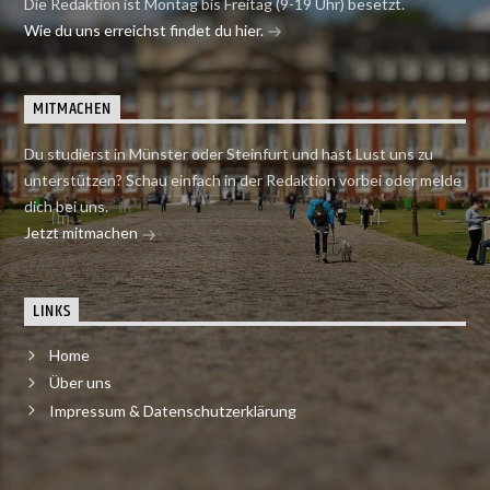
Die Redaktion ist Montag bis Freitag (9-19 Uhr) besetzt.
Wie du uns erreichst findet du hier.
MITMACHEN
Du studierst in Münster oder Steinfurt und hast Lust uns zu
unterstützen? Schau einfach in der Redaktion vorbei oder melde
dich bei uns.
Jetzt mitmachen
LINKS
Home
Über uns
Impressum & Datenschutzerklärung