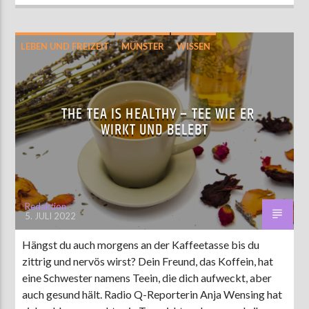
LEBEN UND FREIZEIT
MÜNSTER
WISSEN
THE TEA IS HEALTHY – TEE WIE ER
WIRKT UND BELEBT
Redaktion
5. JULI 2022
Hängst du auch morgens an der Kaffeetasse bis du
zittrig und nervös wirst? Dein Freund, das Koffein, hat
eine Schwester namens Teein, die dich aufweckt, aber
auch gesund hält. Radio Q-Reporterin Anja Wensing hat