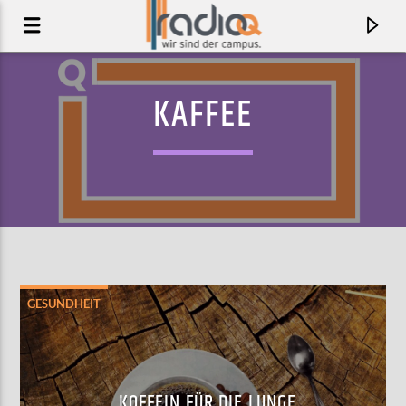
KAFFEE
GESUNDHEIT
AKTUELLER TRACK
FIRESTORM
DUA SALEH
KOFFEIN FÜR DIE LUNGE