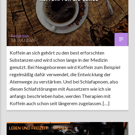
AKTUELLE SENDUNG
MOEBIUS
Redaktion
16. JULI 2026
00:00
09:00
Koffein an sich gehört zu den best erforschten
Substanzen und wird schon lange in der Medizin
ZU HÖREN IN
Münster
90,9 MHz
Steinfurt
103,9 MHz
genutzt. Bei Neugeborenen wird Koffein zum Beispiel
regelmäßig dafür verwendet, die Entwicklung der
Atemwege zu verstärken. Und bei Schlafapnoen, also
diesen Schlafstörungen mit Aussetzern wie ich sie
anfangs beschrieben habe, werden Therapien mit
Koffein auch schon seit längerem zugelassen. […]
LEBEN UND FREIZEIT
WISSEN