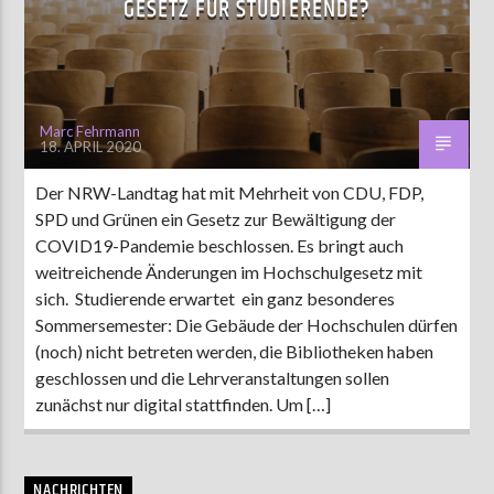
GESETZ FÜR STUDIERENDE?
AKTUELLE SENDUNG
MOEBIUS
Marc Fehrmann
18. APRIL 2020
00:00
18:00
Der NRW-Landtag hat mit Mehrheit von CDU, FDP,
SPD und Grünen ein Gesetz zur Bewältigung der
ZU HÖREN IN
Münster
90,9 MHz
Steinfurt
103,9 MHz
COVID19-Pandemie beschlossen. Es bringt auch
weitreichende Änderungen im Hochschulgesetz mit
sich. Studierende erwartet ein ganz besonderes
Sommersemester: Die Gebäude der Hochschulen dürfen
(noch) nicht betreten werden, die Bibliotheken haben
geschlossen und die Lehrveranstaltungen sollen
zunächst nur digital stattfinden. Um […]
NACHRICHTEN