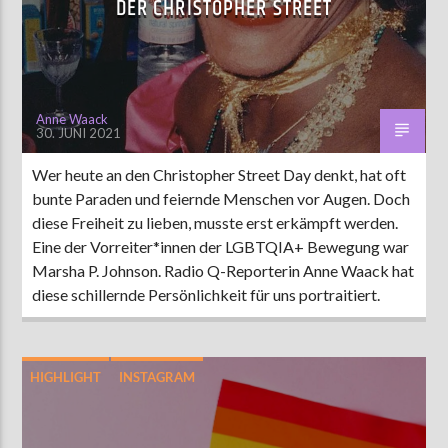
DER CHRISTOPHER STREET
AKTUELLE SENDUNG
MOEBIUS
Anne Waack
30. JUNI 2021
12:00
18:00
Wer heute an den Christopher Street Day denkt, hat oft
bunte Paraden und feiernde Menschen vor Augen. Doch
ZU HÖREN IN
Münster
90,9 MHz
Steinfurt
103,9 MHz
diese Freiheit zu lieben, musste erst erkämpft werden.
Eine der Vorreiter*innen der LGBTQIA+ Bewegung war
Marsha P. Johnson. Radio Q-Reporterin Anne Waack hat
diese schillernde Persönlichkeit für uns portraitiert.
HIGHLIGHT
INSTAGRAM
PRIDE-WOCHE 2021