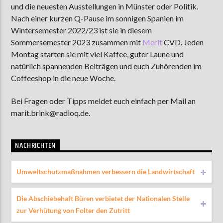
und die neuesten Ausstellungen in Münster oder Politik.
Nach einer kurzen Q-Pause im sonnigen Spanien im
Wintersemester 2022/23 ist sie in diesem
AKTUELLE SENDUNG
Sommersemester 2023 zusammen mit
Merit
CVD. Jeden
MOEBIUS
Montag starten sie mit viel Kaffee, guter Laune und
natürlich spannenden Beiträgen und euch Zuhörenden im
12:00
24:00
Coffeeshop in die neue Woche.
Bei Fragen oder Tipps meldet euch einfach per Mail an
ZU HÖREN IN
Münster
90,9 MHz
Steinfurt
103,9 MHz
marit.brink@radioq.de.
NACHRICHTEN
Umweltschutzmaßnahmen verbessern die Landwirtschaft
Die Abschiebehaft Büren verbietet der Nationalen Stelle
zur Verhütung von Folter den Zutritt