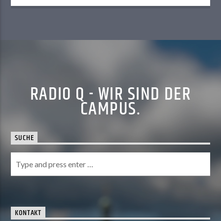
regelmäßig den Speichel im Mund zusammenlaufen bei
appetitanregenden Lesungen des Mensaplans. Schon ein
Semester später ist er Dienstags-CvD. Frei nach dem
Motto „Nulla Dies Sine Beitrag“ bearbeitet er mal das
[…]
RADIO Q - WIR SIND DER
CAMPUS.
SUCHE
KONTAKT