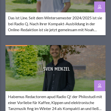
Das ist Line. Seit dem Wintersemester 2024/2025 ist sie
bei Radio Q. Nach ihrer Kompakt-Ausbildung in der
Online-Redaktion ist sie jetzt gemeinsam mit Noah
Online-CvD am Dienstag. Abseits des Senders dreht
sich bei Line vieles um Sport. Sie spielt leidenschaftlich
Handball, Fußball und Volleyball, schaut aber auch
EHEMALIGE
sonst (fast) jede Sportart, die im Fernsehen läuft […]
SVEN MENZEL
Habemus Redactorem apud Radio Q! der Philostudi mit
einer Vorliebe für Kaffee, Kippen und elektronische
Tanzmusik fing im Winter 24 als Kompakti an und ließ