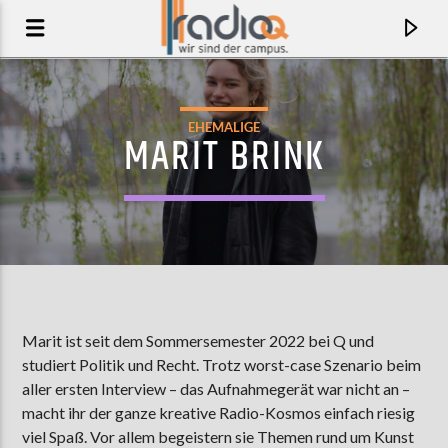
EHEMALIGE
MARIT BRINK
Marit ist seit dem Sommersemester 2022 bei Q und
studiert Politik und Recht. Trotz worst-case Szenario beim
AKTUELLER TRACK
aller ersten Interview – das Aufnahmegerät war nicht an –
HEART FULL OF BLACK
macht ihr der ganze kreative Radio-Kosmos einfach riesig
BURNING BRIDES
viel Spaß. Vor allem begeistern sie Themen rund um Kunst