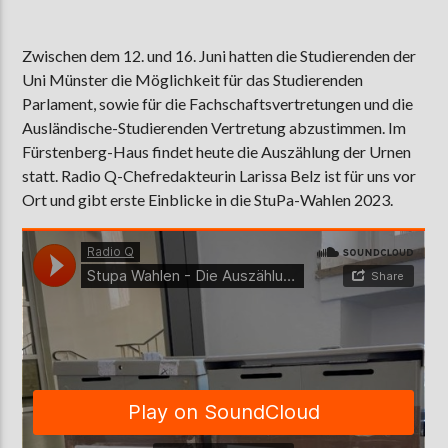
Zwischen dem 12. und 16. Juni hatten die Studierenden der
Uni Münster die Möglichkeit für das Studierenden
AKTUELLE SENDUNG
COFFEESHOP
Parlament, sowie für die Fachschaftsvertretungen und die
Ausländische-Studierenden Vertretung abzustimmen. Im
09:00
12:00
Fürstenberg-Haus findet heute die Auszählung der Urnen
statt. Radio Q-Chefredakteurin Larissa Belz ist für uns vor
Ort und gibt erste Einblicke in die StuPa-Wahlen 2023.
ZU HÖREN IN
Münster
90,9 MHz
Steinfurt
103,9 MHz