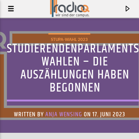
STUPA-WAHL 2023
STUDIERENDENPARLAMENTS
WAHLEN – DIE
AUSZÄHLUNGEN HABEN
BEGONNEN
WRITTEN BY
ANJA WENSING
ON 17. JUNI 2023
AKTUELLER TRACK
ONE FOR THE WORKOUT (RADIO EDIT)
GET WELL SOON