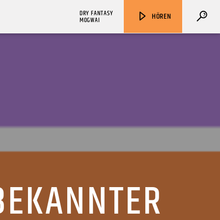
DRY FANTASY
HÖREN
MOGWAI
ZU HÖREN IN
Münster
90,9 MHz
Steinfurt
103,9 MHz
BEKANNTER