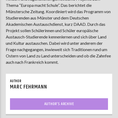
Thema “Europa macht Schule”. Das berichtet die
Münstersche Zeitung. Koordiniert wird das Programm von
Studierenden aus Münster und dem Deutschen
AKTUELLE SENDUNG
Akademischen Austauschdienst, kurz DAAD. Durch das
MOEBIUS
Projekt sollen Schülerinnen und Schüler europäische
00:00
18:00
Austausch-Studierende kennenlernen und sich über Land
und Kultur austauschen. Dabei wird unter anderem der
Frage nachgegangen, inwieweit sich Traditionen rund um
Ostern von Land zu Land unterscheiden und ob die Zahnfee
ZU HÖREN IN
Münster
90,9 MHz
Steinfurt
103,9 MHz
auch nach Frankreich kommt.
AUTHOR
MARC FEHRMANN
AUTHOR'S ARCHIVE