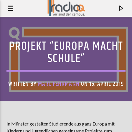
PROJEKT “EUROPA MACHT
SCHULE”
WRITTEN BY
MARC FEHRMANN
ON 16. APRIL 2019
AKTUELLER TRACK
LIVE IT DOWN
In Münster gestalten Studierende aus ganz Europa mit
TYLER BALLGAME
Kindern und Jugendlichen gemeinsame Projekte zum