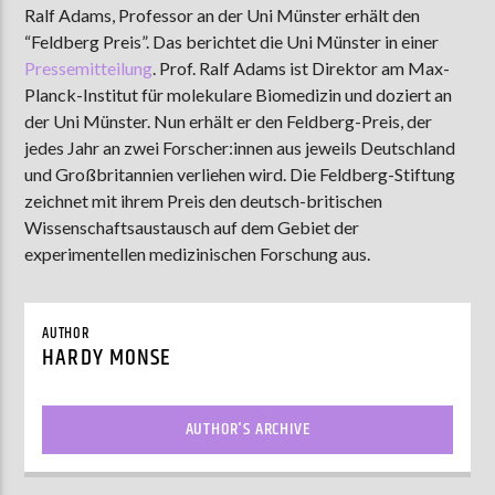
Ralf Adams, Professor an der Uni Münster erhält den
“Feldberg Preis”. Das berichtet die Uni Münster in einer
Pressemitteilung
.
Prof. Ralf Adams ist Direktor am Max-
AKTUELLE SENDUNG
Planck-Institut für molekulare Biomedizin und doziert an
MOEBIUS
der Uni Münster. Nun erhält er den Feldberg-Preis, der
jedes Jahr an zwei Forscher:innen aus jeweils Deutschland
12:00
24:00
und Großbritannien verliehen wird. Die Feldberg-Stiftung
zeichnet mit ihrem Preis den deutsch-britischen
Wissenschaftsaustausch auf dem Gebiet der
ZU HÖREN IN
Münster
90,9 MHz
Steinfurt
103,9 MHz
experimentellen medizinischen Forschung aus.
AUTHOR
HARDY MONSE
AUTHOR'S ARCHIVE