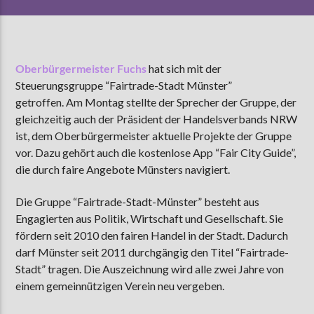
AKTUELLE SENDUNG
Oberbürgermeister Fuchs
hat sich mit der
MOEBIUS
Steuerungsgruppe “Fairtrade-Stadt Münster”
00:00
18:00
getroffen. Am Montag stellte der Sprecher der Gruppe, der
gleichzeitig auch der Präsident der Handelsverbands NRW
ist, dem Oberbürgermeister aktuelle Projekte der Gruppe
ZU HÖREN IN
Münster
90,9 MHz
vor. Dazu gehört auch die kostenlose App “Fair City Guide”,
Steinfurt
103,9 MHz
die durch faire Angebote Münsters navigiert.
Die Gruppe “Fairtrade-Stadt-Münster” besteht aus
Engagierten aus Politik, Wirtschaft und Gesellschaft. Sie
fördern seit 2010 den fairen Handel in der Stadt. Dadurch
darf Münster seit 2011 durchgängig den Titel “Fairtrade-
Stadt” tragen. Die Auszeichnung wird alle zwei Jahre von
einem gemeinnützigen Verein neu vergeben.