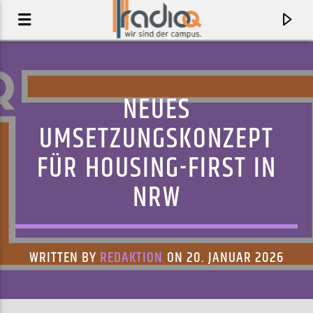
NEUES
UMSETZUNGSKONZEPT
FÜR HOUSING-FIRST IN
NRW
WRITTEN BY
REDAKTION
ON 20. JANUAR 2026
AKTUELLER TRACK
COVER ME IN SNOW
HELENA HALLBERG