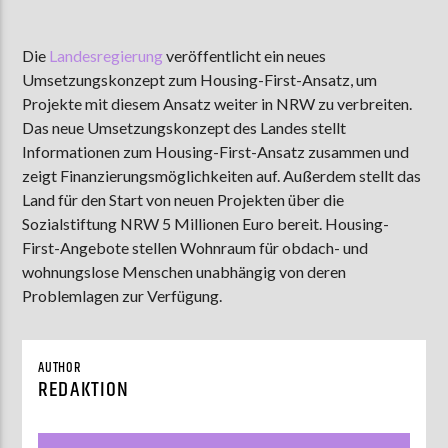
Die
Landesregierung
veröffentlicht ein neues
Umsetzungskonzept zum Housing-First-Ansatz, um
AKTUELLE SENDUNG
MOEBIUS
Projekte mit diesem Ansatz weiter in NRW zu verbreiten.
Das neue Umsetzungskonzept des Landes stellt
12:00
18:00
Informationen zum Housing-First-Ansatz zusammen und
zeigt Finanzierungsmöglichkeiten auf. Außerdem stellt das
Land für den Start von neuen Projekten über die
ZU HÖREN IN
Münster
90,9 MHz
Steinfurt
103,9 MHz
Sozialstiftung NRW 5 Millionen Euro bereit. Housing-
First-Angebote stellen Wohnraum für obdach- und
wohnungslose Menschen unabhängig von deren
Problemlagen zur Verfügung.
AUTHOR
REDAKTION