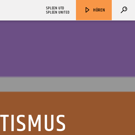
SPLEEN UTD
HÖREN
SPLEEN UNITED
ZU HÖREN IN
Münster
90,9 MHz
Steinfurt
103,9 MHz
TISMUS