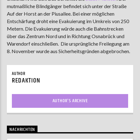
mutmaßliche Blindgänger befindet sich unter der Straße
Auf der Horst an der Piusallee. Bei einer möglichen
Entschärfung droht eine Evakuierung im Umkreis von 250
AKTUELLE SENDUNG
Metern. Die Evakuierung würde auch die Bahnstrecken
MOEBIUS
über das Zentrum Nord und in Richtung Osnabrück und
12:00
18:00
Warendorf einschließen. Die ursprüngliche Freilegung am
8. November wurde aus Sicherheitsgründen abgebrochen.
ZU HÖREN IN
Münster
90,9 MHz
Steinfurt
103,9 MHz
AUTHOR
REDAKTION
AUTHOR'S ARCHIVE
NACHRICHTEN