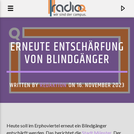
ERNEUTE ENTSCHÄRFUNG
VON BLINDGÄNGER
WRITTEN BY
REDAKTION
ON 16. NOVEMBER 2023
AKTUELLER TRACK
DREAM JOB
Heute soll im Erphoviertel erneut ein Blindgänger
YARD ACT
entschärft werden. Das berichtet die
Stadt Münster
. Der