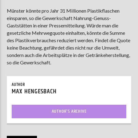
Münster könnte pro Jahr 31 Millionen Plastikflaschen
einsparen, so die Gewerkschaft Nahrung-Genuss-
AKTUELLE SENDUNG
Gaststätten in einer Pressemitteilung. Würde man die
MOEBIUS
gesetzliche Mehrwegquote einhalten, könnte die Summe
des Plastikverbrauches reduziert werden. Findet die Quote
19:00
24:00
keine Beachtung, gefährdet dies nicht nur die Umwelt,
sondern auch die Arbeitsplätze in der Getränkeherstellung,
so die Gewerkschaft.
ZU HÖREN IN
Münster
90,9 MHz
Steinfurt
103,9 MHz
AUTHOR
MAX HENGESBACH
AUTHOR'S ARCHIVE