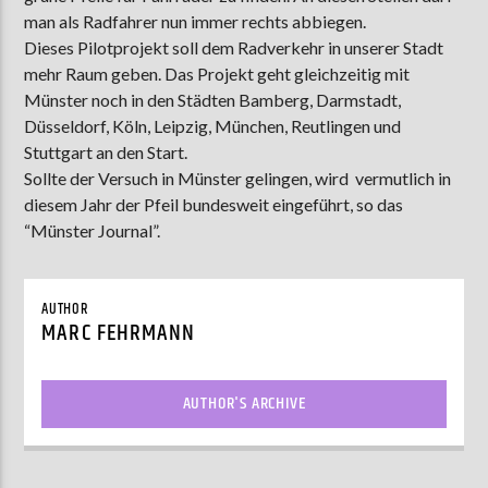
man als Radfahrer nun immer rechts abbiegen.
Dieses Pilotprojekt soll dem Radverkehr in unserer Stadt
mehr Raum geben. Das Projekt geht gleichzeitig mit
AKTUELLE SENDUNG
Münster noch in den Städten Bamberg, Darmstadt,
MOEBIUS
Düsseldorf, Köln, Leipzig, München, Reutlingen und
19:00
24:00
Stuttgart an den Start.
Sollte der Versuch in Münster gelingen, wird vermutlich in
diesem Jahr der Pfeil bundesweit eingeführt, so das
“Münster Journal”.
ZU HÖREN IN
Münster
90,9 MHz
Steinfurt
103,9 MHz
AUTHOR
MARC FEHRMANN
AUTHOR'S ARCHIVE