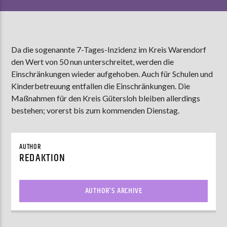
AKTUELLE SENDUNG
Da die sogenannte 7-Tages-Inzidenz im Kreis Warendorf
MOEBIUS
den Wert von 50 nun unterschreitet, werden die
19:00
24:00
Einschränkungen wieder aufgehoben. Auch für Schulen und
Kinderbetreuung entfallen die Einschränkungen. Die
Maßnahmen für den Kreis Gütersloh bleiben allerdings
ZU HÖREN IN
Münster
90,9 MHz
bestehen; vorerst bis zum kommenden Dienstag.
Steinfurt
103,9 MHz
AUTHOR
REDAKTION
AUTHOR'S ARCHIVE