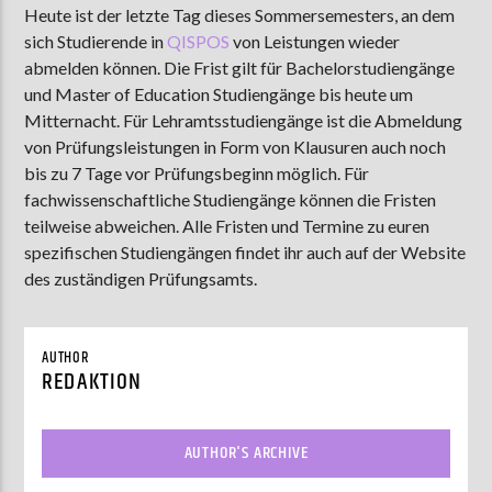
Heute ist der letzte Tag dieses Sommersemesters, an dem
sich Studierende in
QISPOS
von Leistungen wieder
abmelden können. Die Frist gilt für Bachelorstudiengänge
AKTUELLE SENDUNG
und Master of Education Studiengänge bis heute um
MOEBIUS
Mitternacht. Für Lehramtsstudiengänge ist die Abmeldung
von Prüfungsleistungen in Form von Klausuren auch noch
12:00
18:00
bis zu 7 Tage vor Prüfungsbeginn möglich. Für
fachwissenschaftliche Studiengänge können die Fristen
teilweise abweichen. Alle Fristen und Termine zu euren
ZU HÖREN IN
Münster
90,9 MHz
Steinfurt
103,9 MHz
spezifischen Studiengängen findet ihr auch auf der Website
des zuständigen Prüfungsamts.
AUTHOR
REDAKTION
AUTHOR'S ARCHIVE