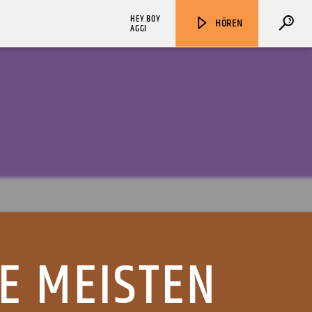
HEY BOY
HÖREN
AGGI
ZU HÖREN IN
Münster
90,9 MHz
Steinfurt
103,9 MHz
E MEISTEN