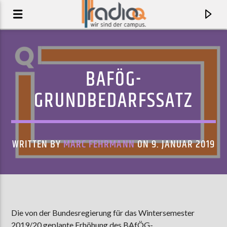
BAFÖG-
GRUNDBEDARFSSATZ
WRITTEN BY
MARC FEHRMANN
ON 9. JANUAR 2019
AKTUELLER TRACK
PRISM
Die von der Bundesregierung für das Wintersemester
SAY SHE SHE
2019/20 geplante Erhöhung des BAfÖG-