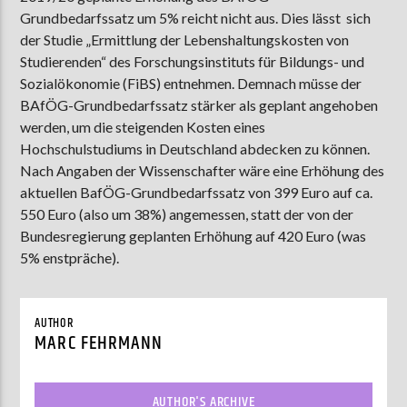
Grundbedarfssatz um 5% reicht nicht aus. Dies lässt sich
der Studie „Ermittlung der Lebenshaltungskosten von
Studierenden“ des Forschungsinstituts für Bildungs- und
AKTUELLE SENDUNG
Sozialökonomie (FiBS) entnehmen. Demnach müsse der
COFFEESHOP
BAfÖG-Grundbedarfssatz stärker als geplant angehoben
09:00
12:00
werden, um die steigenden Kosten eines
Hochschulstudiums in Deutschland abdecken zu können.
Nach Angaben der Wissenschafter wäre eine Erhöhung des
aktuellen BafÖG-Grundbedarfssatz von 399 Euro auf ca.
ZU HÖREN IN
Münster
90,9 MHz
Steinfurt
103,9 MHz
550 Euro (also um 38%) angemessen, statt der von der
Bundesregierung geplanten Erhöhung auf 420 Euro (was
5% enstpräche).
AUTHOR
MARC FEHRMANN
AUTHOR'S ARCHIVE