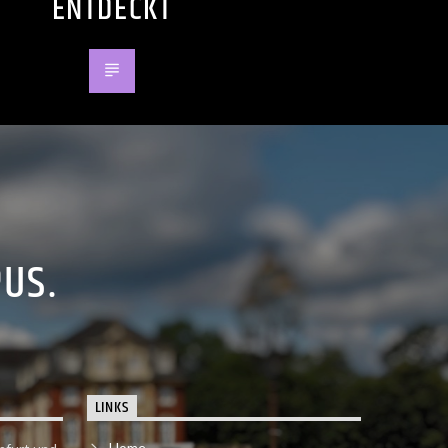
ENTDECKT
PUS.
LINKS
Home