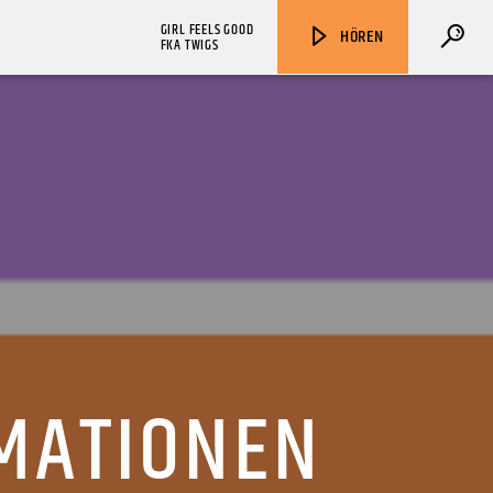
GIRL FEELS GOOD
HÖREN
FKA TWIGS
ZU HÖREN IN
Münster
90,9 MHz
Steinfurt
103,9 MHz
MATIONEN