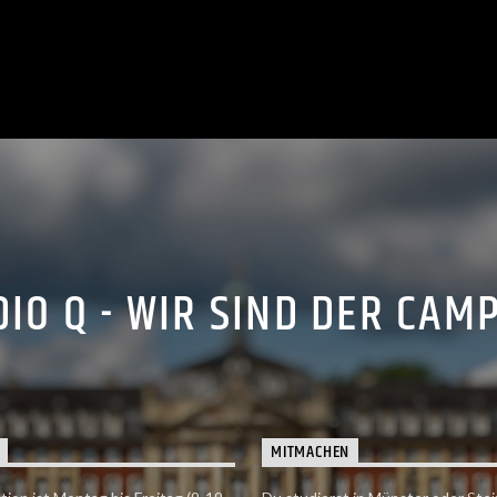
IO Q - WIR SIND DER CAM
MITMACHEN