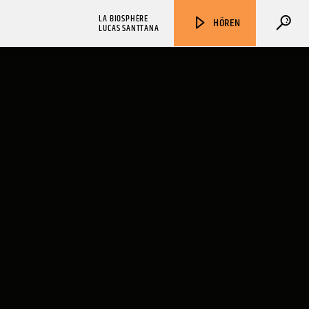
LA BIOSPHÈRE
HÖREN
LUCAS SANTTANA
ZU HÖREN IN
Münster
90,9 MHz
Steinfurt
103,9 MHz