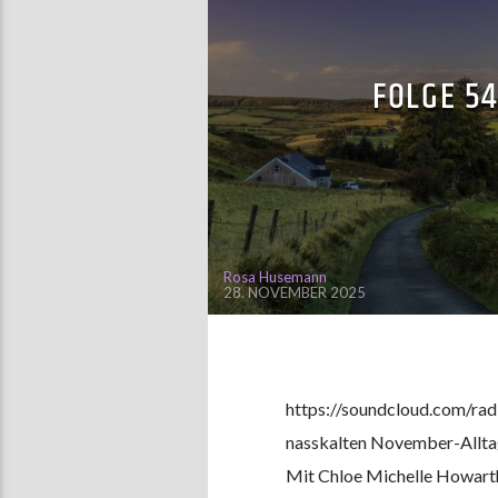
FOLGE 5
Rosa Husemann
28. NOVEMBER 2025
https://soundcloud.com/ra
nasskalten November-Alltag
Mit Chloe Michelle Howarths