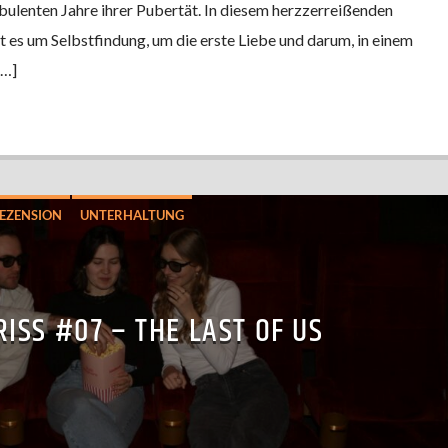
rbulenten Jahre ihrer Pubertät. In diesem herzzerreißenden
s um Selbstfindung, um die erste Liebe und darum, in einem
[…]
EZENSION
UNTERHALTUNG
RISS #07 – THE LAST OF US