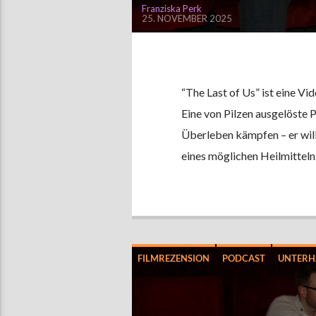
Franziska Perk
25. NOVEMBER 2025
“The Last of Us” ist eine V
Eine von Pilzen ausgelöste P
Überleben kämpfen – er will 
eines möglichen Heilmitteln
FILMREZENSION
PODCAST
UNTERH